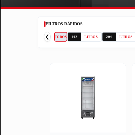
FILTROS RÁPIDOS
❮
TODOS
142
LITROS
204
LITROS