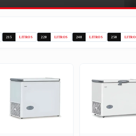
215
LITROS
220
LITROS
248
LITROS
250
LITRO