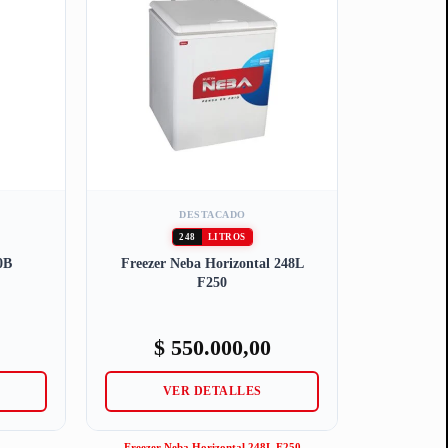
DESTACADO
248
LITROS
0B
Freezer Neba Horizontal 248L
F250
$
550.000,00
VER DETALLES
Freezer Neba Horizontal 248L F250