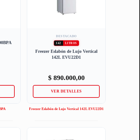
DESTACADO
600BPA
142
LITROS
Freezer Eslabón de Lujo Vertical
142L EVU22D1
$
890.000,00
VER DETALLES
0BPA
Freezer Eslabón de Lujo Vertical 142L EVU22D1