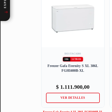
➜
DESTACADO
386
LITROS
Freezer Gafa Eternity S XL 386L
FGHI400B-XL
$
1.111.900,00
VER DETALLES
Freezer Gafa Eternity S XL 386L FGHI400B-XL