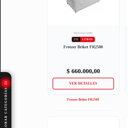
DESTACADO
215
LITROS
Freezer Briket FR2500
$
660.000,00
☰
VER DETALLES
EXPLORAR CATEGORÍAS
Freezer Briket FR2500