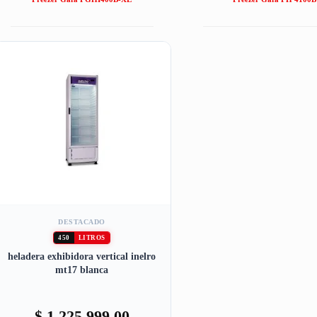
DESTACADO
450
LITROS
heladera exhibidora vertical inelro
mt17 blanca
$
1.225.999,00