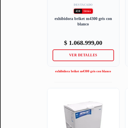
DESTACADO
430
litros
exhibidora briket m4300 gris con
blanco
$
1.068.999,00
VER DETALLES
exhibidora briket m4300 gris con blanco