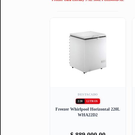
DESTACADO
220
LITROS
Freezer Whirlpool Horizontal 220L
WHA22D2
$
889.000,00