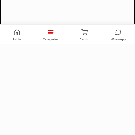
Inicio
Categorías
Carrito
WhatsApp
CONFORT INTEGRAL
CUIT: 20-25335186-6
Quiénes Somos (Desde 1996)
Sucursales
Defensa al Consumidor