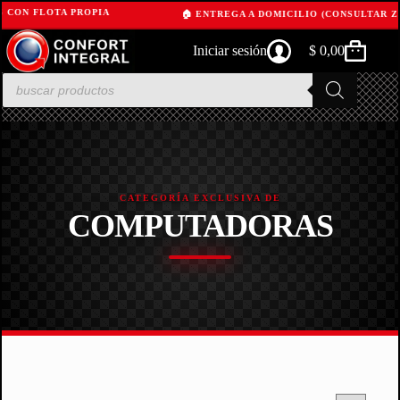
S CON FLOTA PROPIA
🏠 ENTREGA A DOMICILIO (CONSULTAR Z
Skip
Iniciar sesión
$
0,00
to
Shopping
content
cart
Products
search
CATEGORÍA EXCLUSIVA DE
COMPUTADORAS