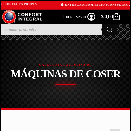
S CON FLOTA PROPIA
🏠 ENTREGA A DOMICILIO (CONSULTAR Z
Skip
Iniciar sesión
$
0,00
to
Shopping
content
cart
Products
search
CATEGORÍA EXCLUSIVA DE
MÁQUINAS DE COSER