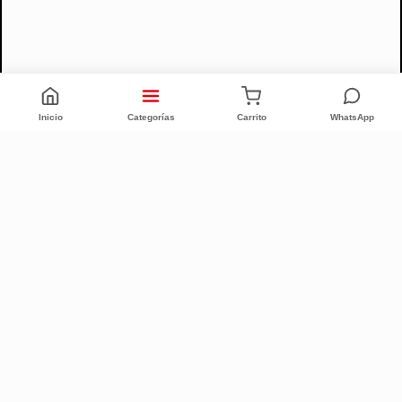
Inicio
Categorías
Carrito
WhatsApp
CONFORT INTEGRAL
CUIT: 20-25335186-6
Quiénes Somos (Desde 1996)
Sucursales
Defensa al Consumidor