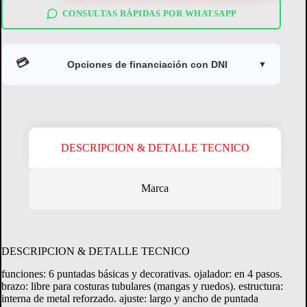
m1605
blanca
CONSULTAS RÁPIDAS POR WHATSAPP
cantidad
💳
Opciones de financiación con DNI
▼
DESCRIPCION & DETALLE TECNICO
Marca
Crédito Directo
Consultá tu margen disponible.
DESCRIPCION & DETALLE TECNICO
funciones: 6 puntadas básicas y decorativas. ojalador: en 4 pasos.
CONSULTAR MARGEN
brazo: libre para costuras tubulares (mangas y ruedos). estructura:
interna de metal reforzado. ajuste: largo y ancho de puntada