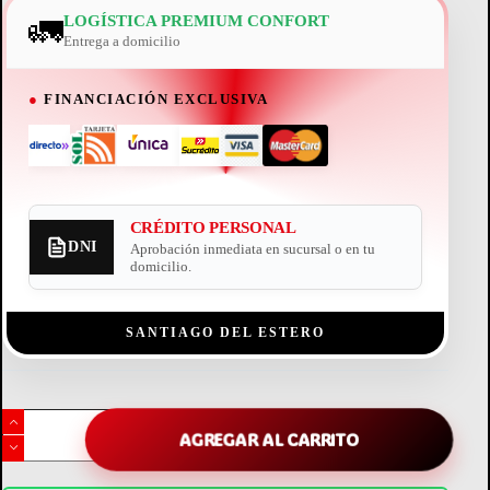
🚛
LOGÍSTICA PREMIUM CONFORT
Entrega a domicilio
●
FINANCIACIÓN EXCLUSIVA
CRÉDITO PERSONAL
DNI
Aprobación inmediata en sucursal o en tu
domicilio.
SANTIAGO DEL ESTERO
máquina
de
AGREGAR AL CARRITO
coser
singer