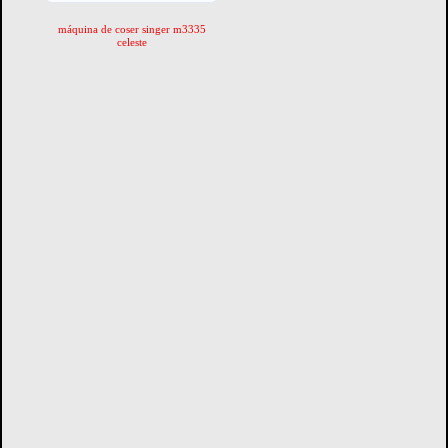
máquina de coser singer m3335
celeste