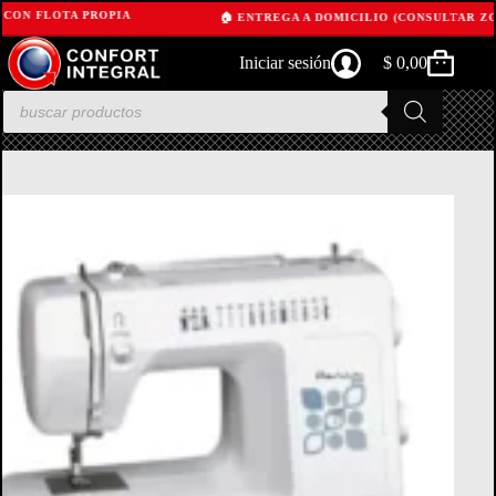
 CON FLOTA PROPIA
🏠 ENTREGA A DOMICILIO (CONSULTAR ZO
Skip
Iniciar sesión
$
0,00
to
Shopping
content
cart
Products
search