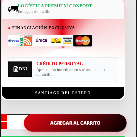
🚛
LOGÍSTICA PREMIUM CONFORT
Entrega a domicilio
●
FINANCIACIÓN EXCLUSIVA
CRÉDITO PERSONAL
DNI
Aprobación inmediata en sucursal o en tu
domicilio.
SANTIAGO DEL ESTERO
máquina
de
AGREGAR AL CARRITO
coser
enigma