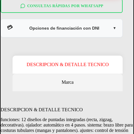
aeris
8107
CONSULTAS RÁPIDAS POR WHATSAPP
blanca
cantidad
💳
Opciones de financiación con DNI
▼
DESCRIPCION & DETALLE TECNICO
Marca
Crédito Directo
Consultá tu margen disponible.
DESCRIPCION & DETALLE TECNICO
funciones: 12 diseños de puntadas integradas (recta, zigzag,
CONSULTAR MARGEN
decorativas). ojalador: automático en 4 pasos. sistema: brazo libre para
costuras tubulares (mangas y pantalones). ajustes: control de tensión