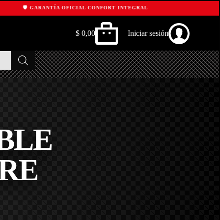
🛡️ GARANTÍA OFICIAL CONFORT INTEGRAL
$
0,00
Iniciar sesión
Shopping
cart
BLE
IRE