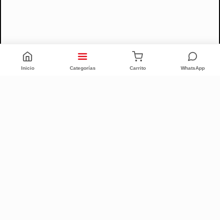
Inicio
Categorías
Carrito
WhatsApp
CONFORT INTEGRAL
CUIT: 20-25335186-6
Quiénes Somos (Desde 1996)
Sucursales
Defensa al Consumidor