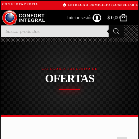
S CON FLOTA PROPIA
🏠 ENTREGA A DOMICILIO (CONSULTAR Z
Skip
Iniciar sesión
$
0,00
to
Shopping
content
cart
Products
search
CATEGORÍA EXCLUSIVA DE
OFERTAS