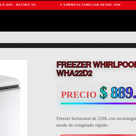
- RETIRÁ YA
⭐ EMPRESA FAMILIAR DESDE 1996
🛡
FREEZER WHIRLPOOL
WHA22D2
$
889.
PRECIO
Freezer horizontal de 220L con tecnología
modo de congelado rápido.