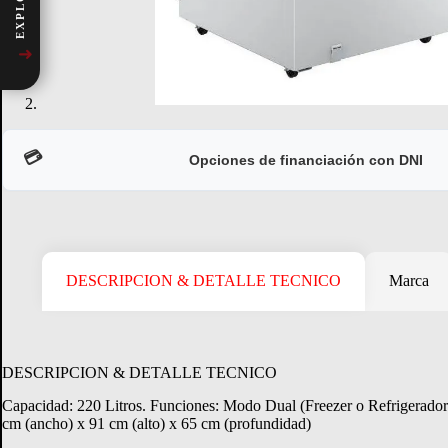
➜
💳
Opciones de financiación con DNI
DESCRIPCION & DETALLE TECNICO
Marca
CONSULTAR
Crédito Directo
DESCRIPCION & DETALLE TECNICO
Consultá tu margen disponible.
Capacidad: 220 Litros. Funciones: Modo Dual (Freezer o Refrigerador).
cm (ancho) x 91 cm (alto) x 65 cm (profundidad)