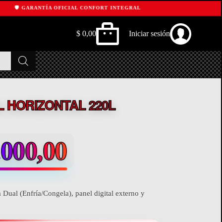
️ GARANTÍA OFICIAL CONFORT INTEGRAL
$
0,00
Iniciar sesión
Shopping
cart
 HORIZONTAL 220L
000,00
 Dual (Enfría/Congela), panel digital externo y