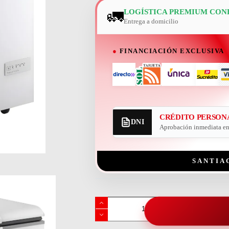
🚛
LOGÍSTICA PREMIUM CON
Entrega a domicilio
●
FINANCIACIÓN EXCLUSIVA
CRÉDITO PERSON
DNI
Aprobación inmediata en 
SANTIA
Freezer
Whirlpool
Horizontal
220L