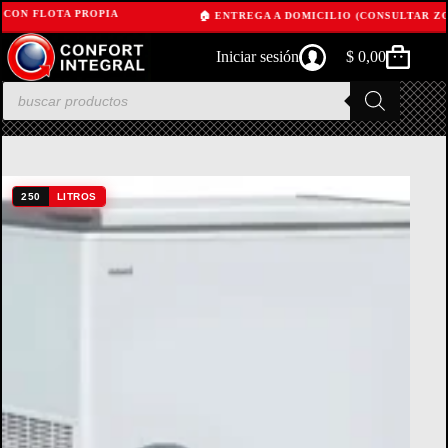
 CON FLOTA PROPIA
🏠 ENTREGA A DOMICILIO (CONSULTAR ZO
Skip
Iniciar sesión
$
0,00
to
Shopping
content
cart
Products
search
250
LITROS