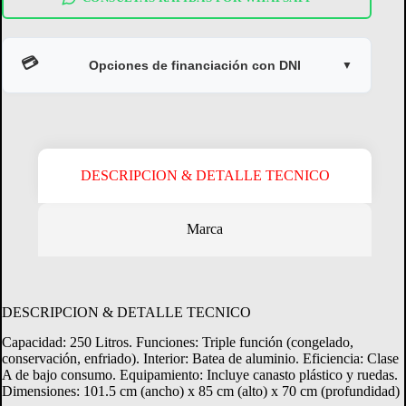
💳
Opciones de financiación con DNI
▼
DESCRIPCION & DETALLE TECNICO
Marca
Crédito Directo
Consultá tu margen disponible.
DESCRIPCION & DETALLE TECNICO
Capacidad: 250 Litros. Funciones: Triple función (congelado,
CONSULTAR MARGEN
conservación, enfriado). Interior: Batea de aluminio. Eficiencia: Clase
A de bajo consumo. Equipamiento: Incluye canasto plástico y ruedas.
Dimensiones: 101.5 cm (ancho) x 85 cm (alto) x 70 cm (profundidad)