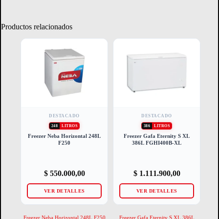
Productos relacionados
DESTACADO
DESTACADO
248
LITROS
386
LITROS
Freezer Neba Horizontal 248L
Freezer Gafa Eternity S XL
F250
386L FGHI400B-XL
$
550.000,00
$
1.111.900,00
VER DETALLES
VER DETALLES
Freezer Neba Horizontal 248L F250
Freezer Gafa Eternity S XL 386L