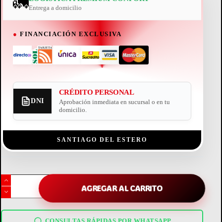
🚛
Entrega a domicilio
●
FINANCIACIÓN EXCLUSIVA
CRÉDITO PERSONAL
DNI
Aprobación inmediata en sucursal o en tu
domicilio.
SANTIAGO DEL ESTERO
Freezer
Bambi
AGREGAR AL CARRITO
Horizontal
250L
FH2600
cantidad
CONSULTAS RÁPIDAS POR WHATSAPP