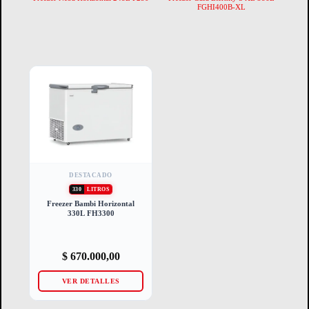
FGHI400B-XL
DESTACADO
330
LITROS
Freezer Bambi Horizontal
330L FH3300
$
670.000,00
VER DETALLES