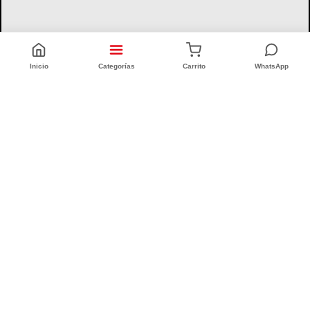
Inicio
Categorías
Carrito
WhatsApp
CONFORT INTEGRAL
CUIT: 20-25335186-6
Quiénes Somos (Desde 1996)
Sucursales
Defensa al Consumidor