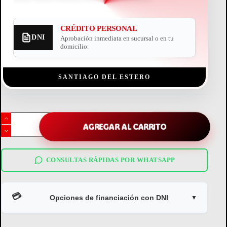
CRÉDITO PERSONAL
DNI
Aprobación inmediata en sucursal o en tu
domicilio.
SANTIAGO DEL ESTERO
plancha
de
AGREGAR AL CARRITO
pelo
ga.ma
elegance
avocado
CONSULTAS RÁPIDAS POR WHATSAPP
cantidad
💳
Opciones de financiación con DNI
▼