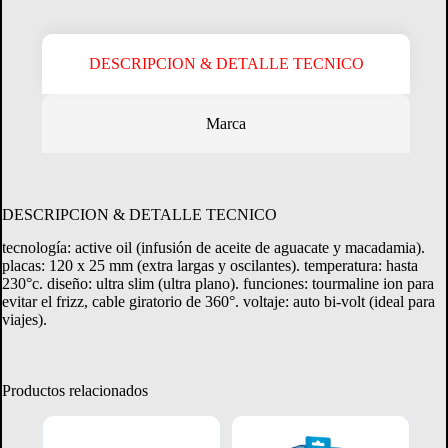
DESCRIPCION & DETALLE TECNICO
Marca
Crédito Directo
Consultá tu margen disponible.
DESCRIPCION & DETALLE TECNICO
tecnología: active oil (infusión de aceite de aguacate y macadamia).
CONSULTAR MARGEN
placas: 120 x 25 mm (extra largas y oscilantes). temperatura: hasta
230°c. diseño: ultra slim (ultra plano). funciones: tourmaline ion para
evitar el frizz, cable giratorio de 360°. voltaje: auto bi-volt (ideal para
viajes).
Productos relacionados