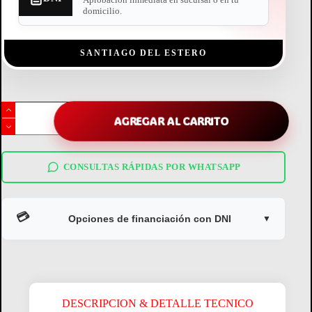
Aprobación inmediata en sucursal o en tu
domicilio.
SANTIAGO DEL ESTERO
planchita
de
AGREGAR AL CARRITO
pelo
philips
serie
5000
CONSULTAS RÁPIDAS POR WHATSAPP
bhs515
cantidad
💳
Opciones de financiación con DNI
▼
DESCRIPCION & DETALLE TECNICO