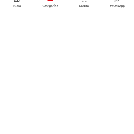
Inicio
Categorías
Carrito
WhatsApp
CONFORT INTEGRAL
CUIT: 20-25335186-6
Quiénes Somos (Desde 1996)
Sucursales
Defensa al Consumidor
SEGUINOS
/confortintegraal
@confort_integral