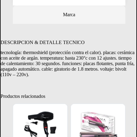
Marca
Crédito Directo
Consultá tu margen disponible.
DESCRIPCION & DETALLE TECNICO
tecnología: thermoshield (protección contra el calor). placas: cerámica
CONSULTAR MARGEN
con aceite de argán. temperatura: hasta 230°c con 12 ajustes. tiempo
de calentamiento: 30 segundos. funciones: placas flotantes, punta fría,
apagado automático. cable: giratorio de 1.8 metros. voltaje: bivolt
(110v – 220v).
Productos relacionados