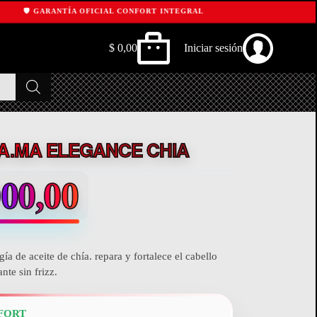
️ GARANTÍA OFICIAL CONFORT INTEGRAL
$
0,00
Iniciar sesión
Shopping
cart
A.MA ELEGANCE CHIA
00,00
ía de aceite de chía. repara y fortalece el cabello
nte sin frizz.
FORT