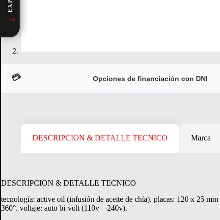
➜
💳
Opciones de financiación con DNI
DESCRIPCION & DETALLE TECNICO
Marca
CONSULTAR
Crédito Directo
DESCRIPCION & DETALLE TECNICO
Consultá tu margen disponible.
tecnología: active oil (infusión de aceite de chía). placas: 120 x 25 mm 
360°. voltaje: auto bi-volt (110v – 240v).