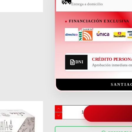
🚛
Entrega a domicilio
●
FINANCIACIÓN EXCLUSIVA
CRÉDITO PERSON
DNI
Aprobación inmediata en 
SANTIA
plancha
de
pelo
ga.ma
elegance