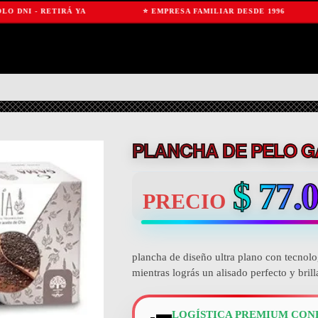
 - RETIRÁ YA
⭐ EMPRESA FAMILIAR DESDE 1996

PLANCHA DE PELO G
$
77.0
PRECIO
plancha de diseño ultra plano con tecnolog
mientras lográs un alisado perfecto y brilla
LOGÍSTICA PREMIUM CON