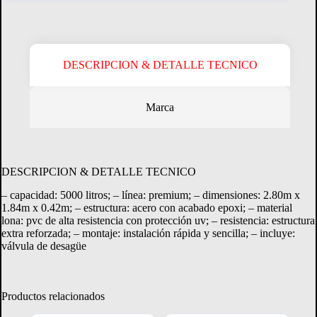
DESCRIPCION & DETALLE TECNICO
Marca
Crédito Directo
Consultá tu margen disponible.
DESCRIPCION & DETALLE TECNICO
– capacidad: 5000 litros; – línea: premium; – dimensiones: 2.80m x
CONSULTAR MARGEN
1.84m x 0.42m; – estructura: acero con acabado epoxi; – material
lona: pvc de alta resistencia con protección uv; – resistencia: estructura
extra reforzada; – montaje: instalación rápida y sencilla; – incluye:
válvula de desagüe
Productos relacionados