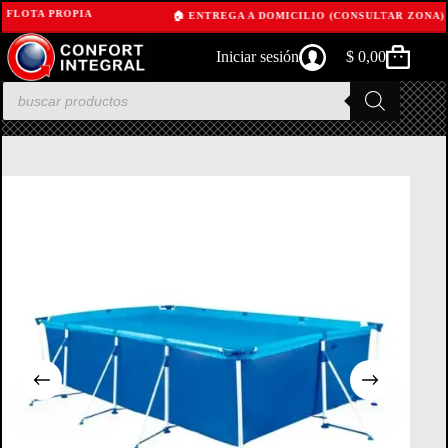
 FLOTA PROPIA
🏠 ENTREGA A DOMICILIO (CONSULTAR ZONA)
Skip
Iniciar sesión
$
0,00
to
Shopping
content
cart
Products
search