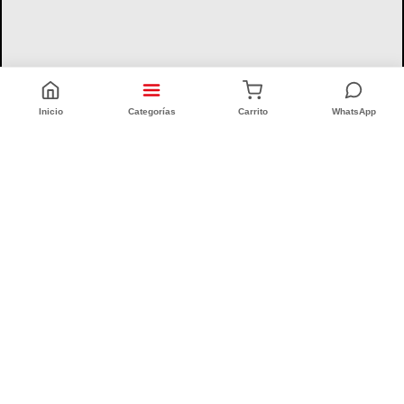
Inicio
Categorías
Carrito
WhatsApp
CONFORT INTEGRAL
CUIT: 20-25335186-6
Quiénes Somos (Desde 1996)
Sucursales
Defensa al Consumidor