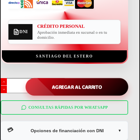
CRÉDITO PERSONAL
DNI
Aprobación inmediata en sucursal o en tu
domicilio.
SANTIAGO DEL ESTERO
pileta
premium
AGREGAR AL CARRITO
mor
5000
litros
estructural
CONSULTAS RÁPIDAS POR WHATSAPP
reforzada
cantidad
💳
Opciones de financiación con DNI
▼