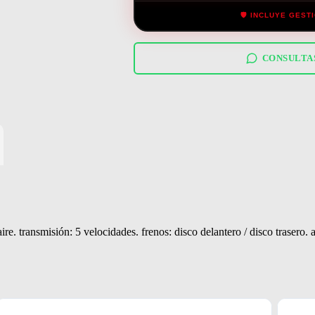
🛡️ INCLUYE GES
CONSULTA
R MARGEN
re. transmisión: 5 velocidades. frenos: disco delantero / disco trasero. ar