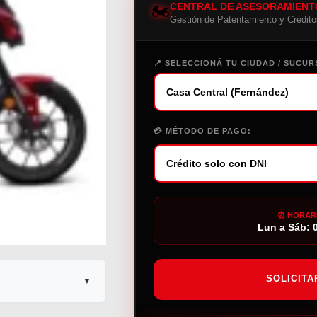
CENTRAL DE ASESORAMIENT
🏍️
Gestión de Patentamiento y Crédito
📍 SELECCIONÁ TU CIUDAD / SUCUR
💳 MÉTODO DE PAGO:
⏰ HORAR
Lun a Sáb: 0
SOLICITA
▼