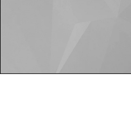
CONFORT INTEGRAL
SEGUINO
/confort
CUIT: 20-25335186-6