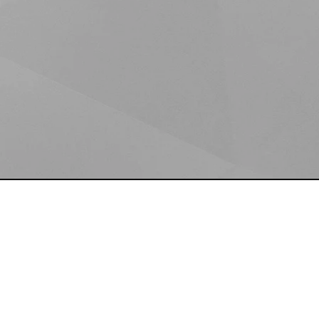
S
ATENCIÓN AL CLIENTE
📍
Jesús Fernández 183
integraal