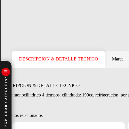
CONSULTA
Crédito Directo
Consultá tu margen disponible.
DESCRIPCION & DETALLE TECNICO
Marca
☰
EXPLORAR CATEGORÍAS
DESCRIPCION & DETALLE TECNICO
motor: monocilíndrico 4 tiempos. cilindrada: 190cc. refrigeración: por ai
Productos relacionados