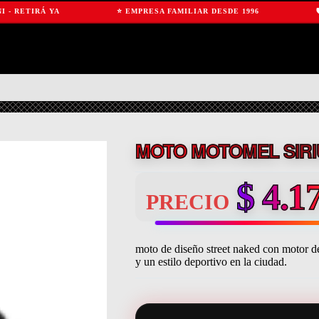
TIRÁ YA
⭐ EMPRESA FAMILIAR DESDE 1996
🛡️ GA
MOTO MOTOMEL SIRI
$
4.17
PRECIO
moto de diseño street naked con motor de
y un estilo deportivo en la ciudad.