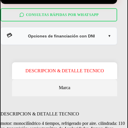
CONSULTAS RÁPIDAS POR WHATSAPP
💳
Opciones de financiación con DNI
▼
DESCRIPCION & DETALLE TECNICO
Marca
Crédito Directo
Consultá tu margen disponible.
DESCRIPCION & DETALLE TECNICO
motor: monocilíndrico 4 tiempos, refrigerado por aire. cilindrada: 110
CONSULTAR MARGEN