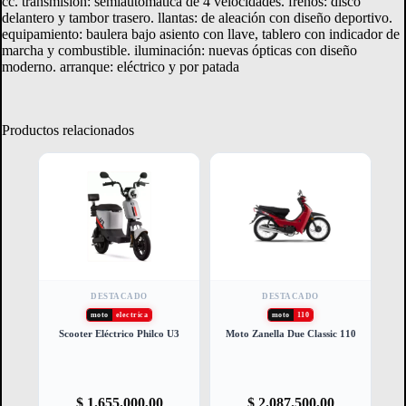
cc. transmisión: semiautomática de 4 velocidades. frenos: disco
delantero y tambor trasero. llantas: de aleación con diseño deportivo.
equipamiento: baulera bajo asiento con llave, tablero con indicador de
marcha y combustible. iluminación: nuevas ópticas con diseño
moderno. arranque: eléctrico y por patada
Productos relacionados
DESTACADO
DESTACADO
moto
electrica
moto
110
Scooter Eléctrico Philco U3
Moto Zanella Due Classic 110
$
1.655.000,00
$
2.087.500,00