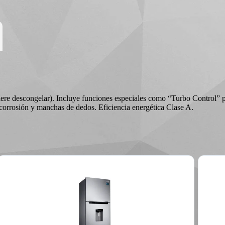
R MARGEN
iere descongelar). Incluye funciones especiales como “Turbo Control” p
corrosión y manchas de dedos. Eficiencia energética Clase A.