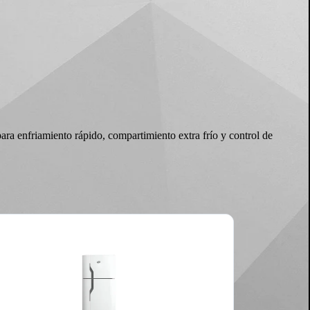
ara enfriamiento rápido, compartimiento extra frío y control de