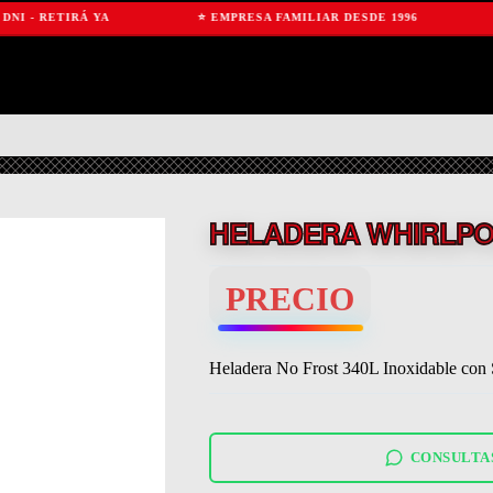
ETIRÁ YA
⭐ EMPRESA FAMILIAR DESDE 1996
🛡️ G
HELADERA WHIRLPO
PRECIO
Heladera No Frost 340L Inoxidable con 
CONSULTA