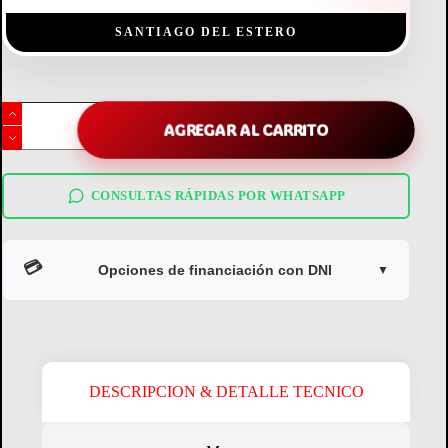
SANTIAGO DEL ESTERO
Cocina
Eslabón
AGREGAR AL CARRITO
de
Lujo
EFM56NB
cantidad
CONSULTAS RÁPIDAS POR WHATSAPP
💳
Opciones de financiación con DNI
▼
DESCRIPCION & DETALLE TECNICO