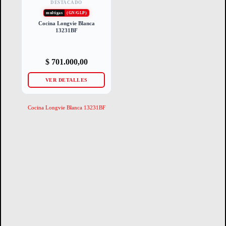
DESTACADO
multigas
(GN/GLP)
Cocina Longvie Blanca
13231BF
$
701.000,00
VER DETALLES
Cocina Longvie Blanca 13231BF