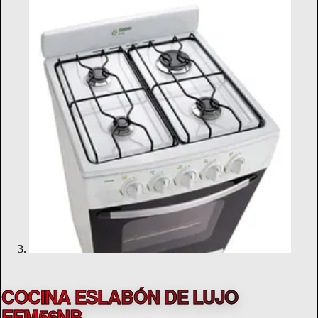
COCINA ESLABÓN DE LUJO
EFM56NB