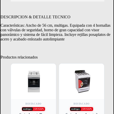
Consultá tu margen disponible.
DESCRIPCION & DETALLE TECNICO
Características: Ancho de 56 cm, multigas. Equipada con 4 hornallas
CONSULTAR MARGEN
con válvulas de seguridad, horno de gran capacidad con visor
panorámico y sistema de fácil limpieza. Incluye rejillas posaplatos de
acero y acabado enlozado autolimpiante
Productos relacionados
DESTACADO
DESTACADO
multigas
(GN/GLP)
multigas
(GN/GLP)