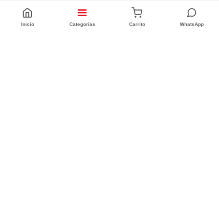
Inicio
Categorías
Carrito
WhatsApp
CONFORT INTEGRAL
CUIT: 20-25335186-6
Quiénes Somos (Desde 1996)
Sucursales
Defensa al Consumidor
SEGUINOS
/confortintegraal