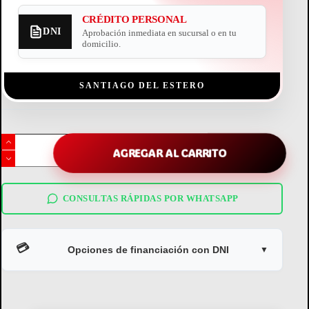
CRÉDITO PERSONAL
DNI
Aprobación inmediata en sucursal o en tu
domicilio.
SANTIAGO DEL ESTERO
celular
xiaomi
AGREGAR AL CARRITO
redmi
a5
64gb
cantidad
CONSULTAS RÁPIDAS POR WHATSAPP
💳
Opciones de financiación con DNI
▼