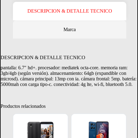
DESCRIPCION & DETALLE TECNICO
Marca
Crédito Directo
Consultá tu margen disponible.
DESCRIPCION & DETALLE TECNICO
pantalla: 6.7″ hd+. procesador: mediatek octa-core. memoria ram:
CONSULTAR MARGEN
3gb/4gb (según versión). almacenamiento: 64gb (expandible con
microsd). cámara principal: 13mp con ia. cámara frontal: 5mp. batería:
5000mah con carga tipo-c. conectividad: 4g lte, wi-fi, bluetooth 5.0.
Productos relacionados