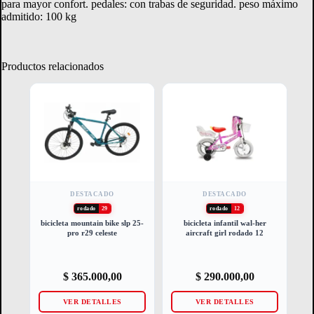
para mayor confort. pedales: con trabas de seguridad. peso máximo
admitido: 100 kg
Productos relacionados
DESTACADO
DESTACADO
rodado
29
rodado
12
bicicleta mountain bike slp 25-
bicicleta infantil wal-her
pro r29 celeste
aircraft girl rodado 12
$
365.000,00
$
290.000,00
VER DETALLES
VER DETALLES