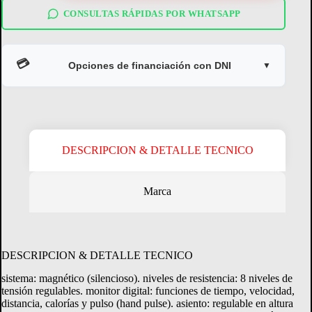
arg-
131
CONSULTAS RÁPIDAS POR WHATSAPP
cantidad
💳
Opciones de financiación con DNI
▼
DESCRIPCION & DETALLE TECNICO
Marca
Crédito Directo
Consultá tu margen disponible.
DESCRIPCION & DETALLE TECNICO
sistema: magnético (silencioso). niveles de resistencia: 8 niveles de
CONSULTAR MARGEN
tensión regulables. monitor digital: funciones de tiempo, velocidad,
distancia, calorías y pulso (hand pulse). asiento: regulable en altura