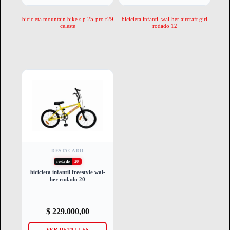
bicicleta mountain bike slp 25-pro r29
bicicleta infantil wal-her aircraft girl
celeste
rodado 12
DESTACADO
rodado
20
bicicleta infantil freestyle wal-
her rodado 20
$
229.000,00
VER DETALLES