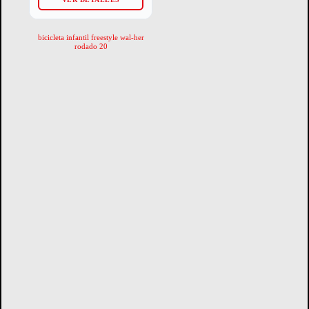
bicicleta infantil freestyle wal-her
rodado 20