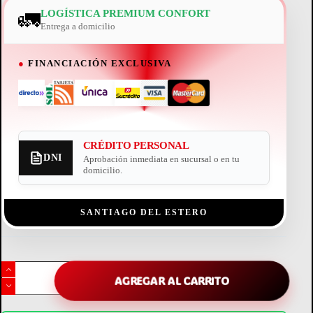
🚛
LOGÍSTICA PREMIUM CONFORT
Entrega a domicilio
●
FINANCIACIÓN EXCLUSIVA
CRÉDITO PERSONAL
DNI
Aprobación inmediata en sucursal o en tu
domicilio.
SANTIAGO DEL ESTERO
bicicleta
fija
AGREGAR AL CARRITO
magnética
randers