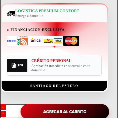
🚛
LOGÍSTICA PREMIUM CONFORT
Entrega a domicilio
●
FINANCIACIÓN EXCLUSIVA
CRÉDITO PERSONAL
DNI
Aprobación inmediata en sucursal o en tu
domicilio.
SANTIAGO DEL ESTERO
Benevento
Placard
AGREGAR AL CARRITO
60cm