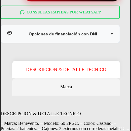
2
Puertas
2
CONSULTAS RÁPIDAS POR WHATSAPP
Cajones
Castaño
cantidad
💳
Opciones de financiación con DNI
▼
DESCRIPCION & DETALLE TECNICO
Marca
Crédito Directo
Consultá tu margen disponible.
DESCRIPCION & DETALLE TECNICO
– Marca: Benevento. – Modelo: 60 2P 2C. – Color: Castaño. –
CONSULTAR MARGEN
Puertas: 2 batientes. – Cajones: 2 externos con correderas metálicas. –