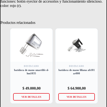
funciones: botón eyector de accesorios y funcionamiento silencioso.
color: rojo (r).
Productos relacionados
DESTACADO
DESTACADO
batidora de mano smartlife sl-
batidora de mano liliana ab101
hm1035
ar000
$
49.000,00
$
64.900,00
VER DETALLES
VER DETALLES