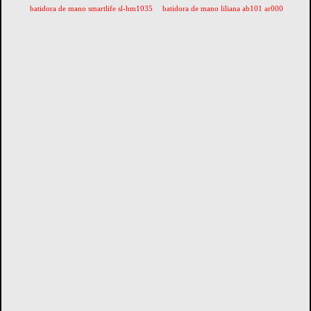
batidora de mano smartlife sl-hm1035
batidora de mano liliana ab101 ar000