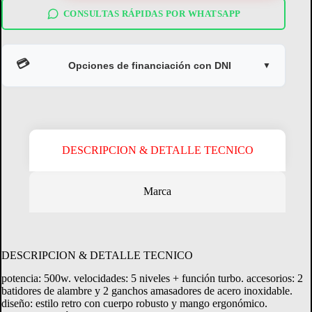
pe-
hm550r
CONSULTAS RÁPIDAS POR WHATSAPP
roja
cantidad
💳
Opciones de financiación con DNI
▼
DESCRIPCION & DETALLE TECNICO
Marca
Crédito Directo
Consultá tu margen disponible.
DESCRIPCION & DETALLE TECNICO
potencia: 500w. velocidades: 5 niveles + función turbo. accesorios: 2
CONSULTAR MARGEN
batidores de alambre y 2 ganchos amasadores de acero inoxidable.
diseño: estilo retro con cuerpo robusto y mango ergonómico.