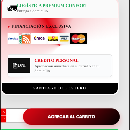
🚛
LOGÍSTICA PREMIUM CONFORT
Entrega a domicilio
●
FINANCIACIÓN EXCLUSIVA
CRÉDITO PERSONAL
DNI
Aprobación inmediata en sucursal o en tu
domicilio.
SANTIAGO DEL ESTERO
batidora
de
AGREGAR AL CARRITO
mano
peabody